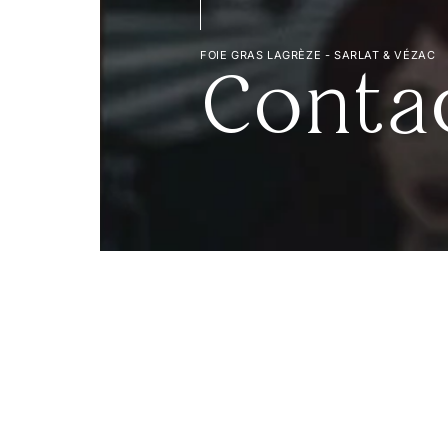
FOIE GRAS LAGRÈZE - SARLAT & VÉZAC
Conta