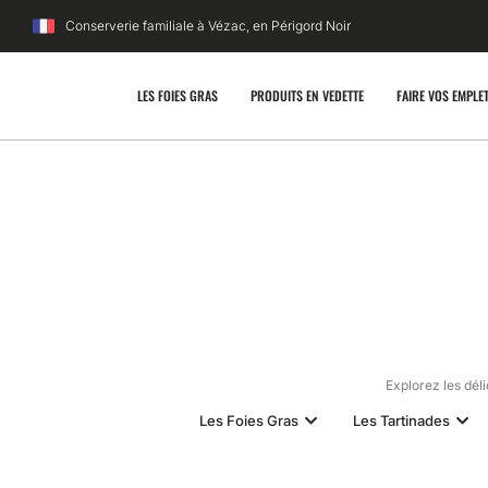
Conserverie familiale à Vézac, en Périgord Noir
LES FOIES GRAS
PRODUITS EN VEDETTE
FAIRE VOS EMPLE
Explorez les dél
Les Foies Gras
Les Tartinades