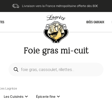
Livraison vers la France métropolitaine offerte dès 80€​
TTES
IDÉES CADEAUX
Foie gras mi-cuit
ices Lagrèze
Les Cuisinés
Épicerie fine