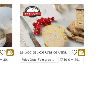
Le Bloc de Foie Gras de Canard Mi-Cuit avec Morceaux du Périgord
–
20,00
€
Foies Gras, Foie gras mi-cuit, Bloc de foie gras, Foie Gras de Canard
17,50
€
–
49,40
€
ttc
ttc