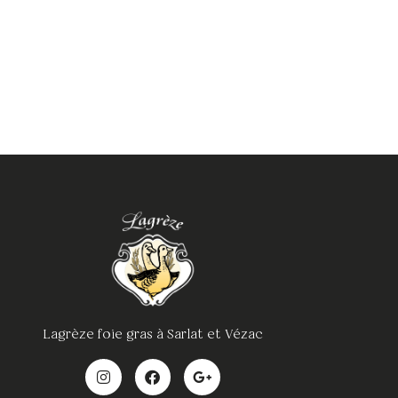
Lagrèze foie gras à Sarlat et Vézac