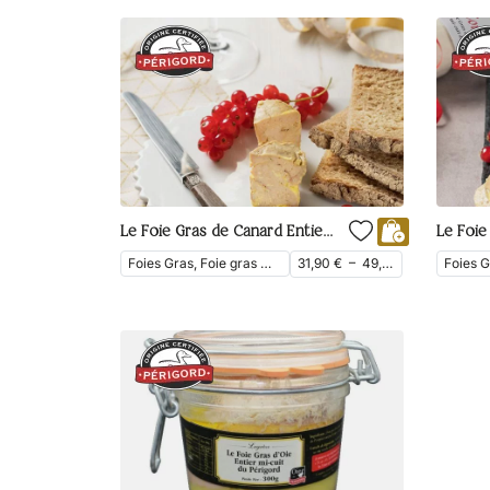
Le Foie Gras de Canard Entier du Périgord Mi-Cuit
Foies Gras, Foie gras mi-cuit, Foie gras entier, Foie Gras de Canard
31,90
€
–
49,90
€
ttc