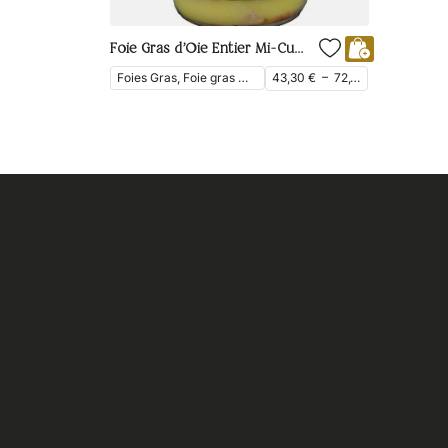
Foie Gras d’Oie Entier Mi-Cuit du Périgord
Foies Gras, Foie gras mi-cuit, Foie gras entier, Foie Gras d'Oie
43,30
€
–
72,10
€
ttc