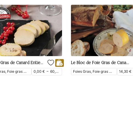
Le Foie Gras de Canard Entier du Périgord Mi-Cuit dans son Torchon
Le Bloc de Foie Gras de Canard Mi-Cuit
Foies Gras, Foie gras mi-cuit, Foie gras entier, Foie Gras de Canard
0,00
€
–
60,70
€
Foies Gras, Foie gras mi-cuit, Bloc de foie gras, Foie Gras de Canard
14,30
€
ttc