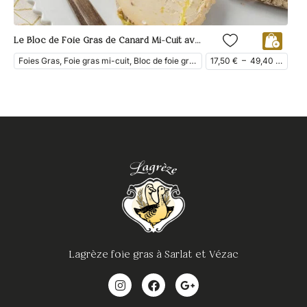
Le Bloc de Foie Gras de Canard Mi-Cuit avec Morceaux du Périgord
Foies Gras, Foie gras mi-cuit, Bloc de foie gras, Foie Gras de Canard
17,50
€
–
49,40
€
ttc
Lagrèze foie gras à Sarlat et Vézac