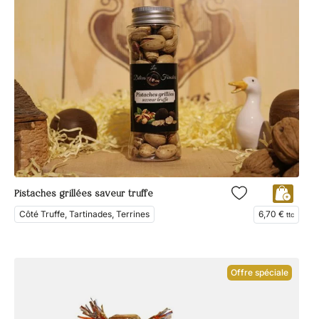
Pistaches grillées saveur truffe
Côté Truffe, Tartinades, Terrines
6,70
€
ttc
Offre spéciale