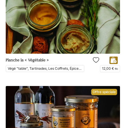
Planche la « Végétable »
Végé "table", Tartinades, Les Coffrets, Épicerie fine, En Vedette
12,00
€
ttc
Offre spéciale