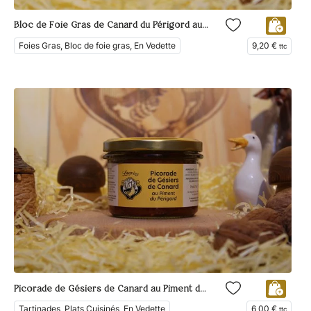
Bloc de Foie Gras de Canard du Périgord au Poivre de Sarawak
Foies Gras, Bloc de foie gras, En Vedette
9,20
€
ttc
Picorade de Gésiers de Canard au Piment du Périgord
Tartinades, Plats Cuisinés, En Vedette
6,00
€
ttc