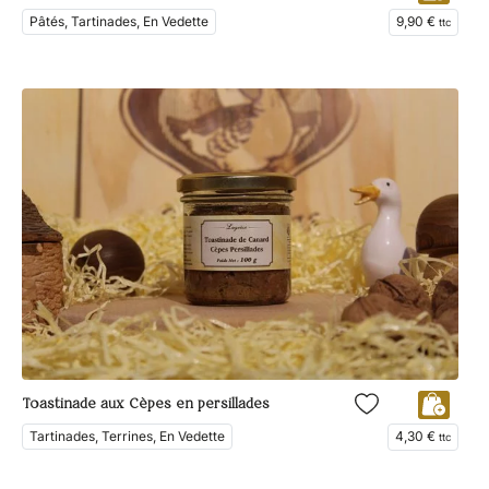
Pâtés, Tartinades, En Vedette
9,90
€
ttc
Toastinade aux Cèpes en persillades
Tartinades, Terrines, En Vedette
4,30
€
ttc