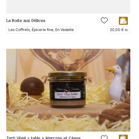
La Boite aux Délices
Les Coffrets, Épicerie fine, En Vedette
20,00
€
ttc
Tarti Végé « table » Marrons et Cèpes