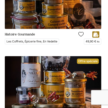
Histoire Gourmande
Les Coffrets, Épicerie fine, En Vedette
49,90
€
ttc
Offre spéciale