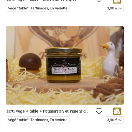
Végé "table", Tartinades, En Vedette
3,90
€
ttc
Tarti Végé « table » Potimarron et Piment du Périgord
Végé "table", Tartinades, En Vedette
3,90
€
ttc