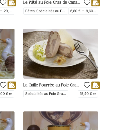
Le Pâté au Foie Gras de Canard 25%
–
29,20
€
Pâtés, Spécialités au Foie Gras, Tartinades
6,80
€
–
9,60
€
ttc
ttc
La Caille Fourrée au Foie Gras de Canard 25%
3,00
€
Spécialités au Foie Gras, Les Tradi', Plats Cuisinés
15,40
€
ttc
ttc