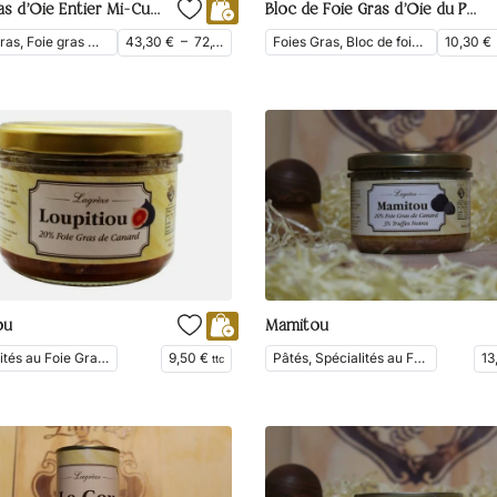
Foie Gras d’Oie Entier Mi-Cuit du Périgord
Bloc de Foie Gras d’Oie du Périgord
Foies Gras, Foie gras mi-cuit, Foie gras entier, Foie Gras d'Oie
43,30
€
–
72,10
€
Foies Gras, Bloc de foie gras, Foie Gras d'Oie
10,30
€
ttc
ou
Mamitou
Spécialités au Foie Gras, Pâtés, Tartinades
9,50
€
Pâtés, Spécialités au Foie Gras, Tartinades
1
ttc