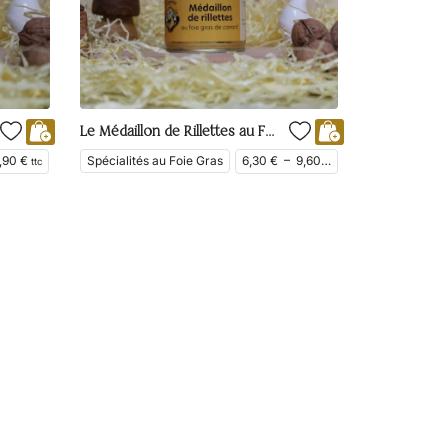
Le Médaillon de Rillettes au Foie Gras 25%
,90
€
Spécialités au Foie Gras
6,30
€
–
9,60
€
ttc
ttc