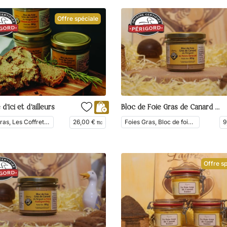
Offre spéciale
d’ici et d’ailleurs
Bloc de Foie Gras de Canard du Périgord au Poivre de Sarawak
Foies Gras, Les Coffrets, Épicerie fine, Bloc de foie gras, En Vedette
26,00
€
Foies Gras, Bloc de foie gras, En Vedette
9
ttc
Offre sp