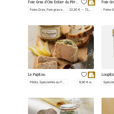
Foie Gras d’Oie Entier du Périgord
Foies Gras, Foie gras entier, Foie Gras d'Oie
22,30
€
–
72,10
€
ttc
Le Papitou
Loupiti
Pâtés, Spécialités au Foie Gras, Tartinades
8,90
€
ttc