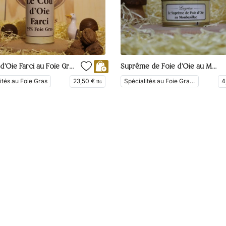
Le Cou d’Oie Farci au Foie Gras 25%
Suprême de Foie d’Oie au Monbazillac
ités au Foie Gras
23,50
€
Spécialités au Foie Gras, Les Tradi', Plats Cuisinés
4
ttc