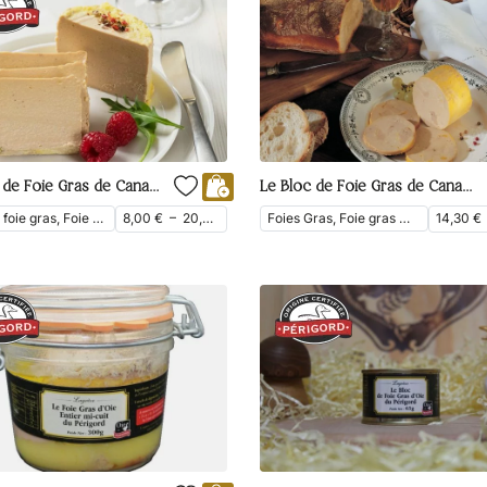
Le Bloc de Foie Gras de Canard du Périgord
Le Bloc de Foie Gras de Canard Mi-Cuit
Bloc de foie gras, Foie Gras de Canard
8,00
€
–
20,60
€
Foies Gras, Foie gras mi-cuit, Bloc de foie gras, Foie Gras de Canard
14,30
€
ttc