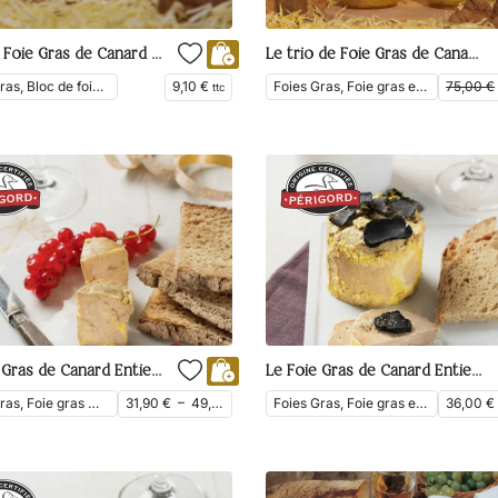
Bloc de Foie Gras de Canard du Périgord au Poivre de Voatsiperifery
Le trio de Foie Gras de Canard Entier
Foies Gras, Bloc de foie gras, En Vedette
9,10
€
Foies Gras, Foie gras entier, Épicerie fine, Les Coffrets, Foie Gras de Canard, En Vedette
75,00
€
ttc
Le Foie Gras de Canard Entier du Périgord Mi-Cuit
Le Foie Gras de Canard Entier Truffé du Périgord
Foies Gras, Foie gras mi-cuit, Foie gras entier, Foie Gras de Canard
31,90
€
–
49,90
€
Foies Gras, Foie gras entier, Foie Gras de Canard
36,00
€
ttc