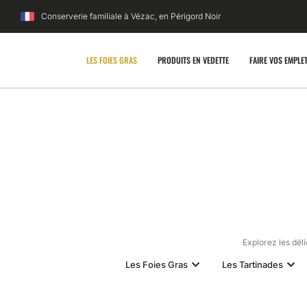
Conserverie familiale à Vézac, en Périgord Noir
LES FOIES GRAS
PRODUITS EN VEDETTE
FAIRE VOS EMPLE
Explorez les dél
Les Foies Gras
Les Tartinades