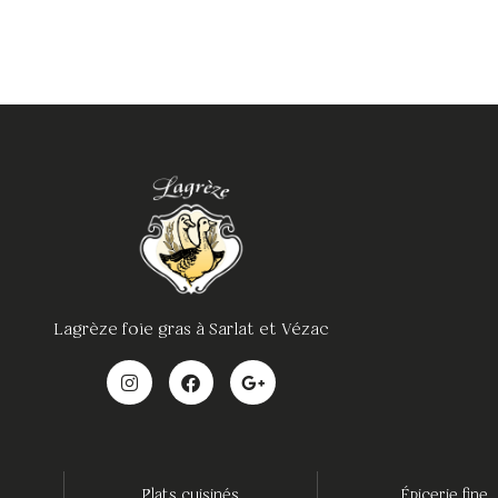
Lagrèze foie gras à Sarlat et Vézac
Plats cuisinés
Épicerie fine