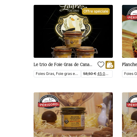
Offre spéciale
Le trio de Foie Gras de Canard Entier 130g
Planche 
Foies Gras, Foie gras entier, Épicerie fine, Les Coffrets, En Vedette, Foie Gras de Canard
58,50
€
45,00
€
ttc