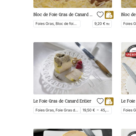
Bloc de Foie Gras de Canard du Périgord au Piment du Périgord
Foies Gras, Bloc de foie gras, En Vedette
9,20
€
ttc
Le Foie Gras de Canard Entier
Foies Gras, Foie Gras de Canard
19,50
€
–
45,10
€
ttc