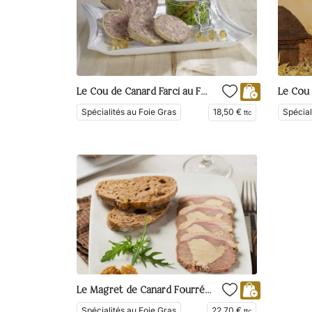
Le Cou de Canard Farci au Foie Gras 25%
Spécialités au Foie Gras
18,50
€
Spécial
ttc
Le Magret de Canard Fourré au Foie Gras 25%
Spécialités au Foie Gras
22,70
€
ttc