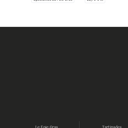
Le Foie Gras
Tartinades