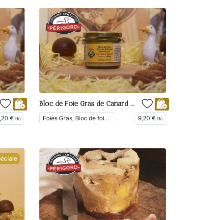
Bloc de Foie Gras de Canard du Périgord au Poivre de Timut
,20
€
Foies Gras, Bloc de foie gras, En Vedette
9,20
€
ttc
ttc
éciale