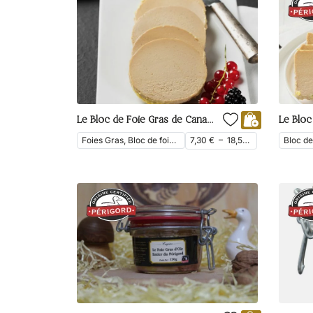
Le Bloc de Foie Gras de Canard
Foies Gras, Bloc de foie gras, Foie Gras de Canard
7,30
€
–
18,50
€
ttc