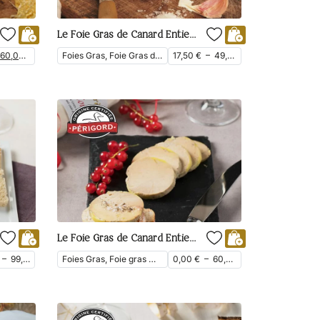
Le Foie Gras de Canard Entier du Périgord
60,00
€
Foies Gras, Foie Gras de Canard
17,50
€
–
49,90
€
ttc
ttc
Le Foie Gras de Canard Entier du Périgord Mi-Cuit dans son Torchon
–
99,00
€
Foies Gras, Foie gras mi-cuit, Foie gras entier, Foie Gras de Canard
0,00
€
–
60,70
€
ttc
ttc