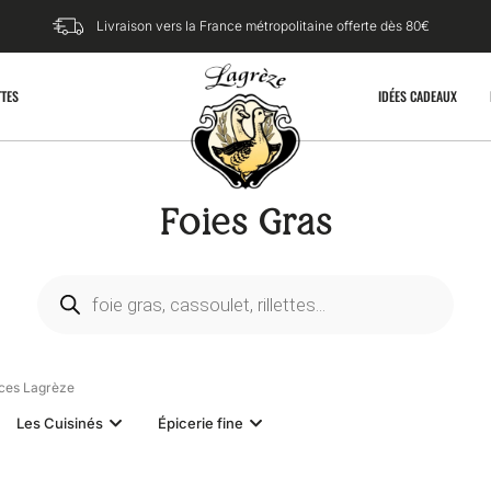
Livraison vers la France métropolitaine offerte dès 80€​
TTES
IDÉES CADEAUX
Foies Gras
ices Lagrèze
Les Cuisinés
Épicerie fine