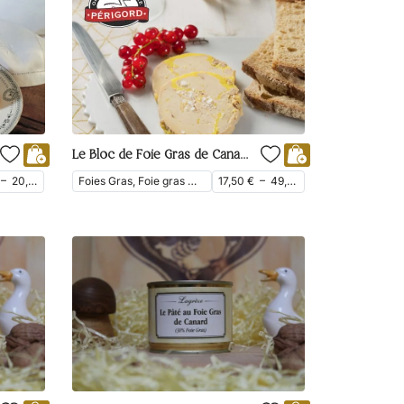
Le Bloc de Foie Gras de Canard Mi-Cuit avec Morceaux du Périgord
–
20,00
€
Foies Gras, Foie gras mi-cuit, Bloc de foie gras, Foie Gras de Canard
17,50
€
–
49,40
€
ttc
ttc