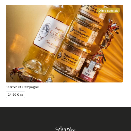
Offre spéciale
Plan
26
Terroir et Campagne
24,90
€
ttc