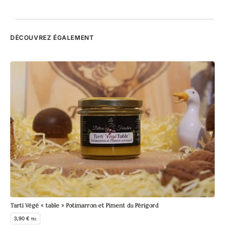
DÉCOUVREZ ÉGALEMENT
Con
10
Tarti Végé « table » Potimarron et Piment du Périgord
3,90
€
ttc