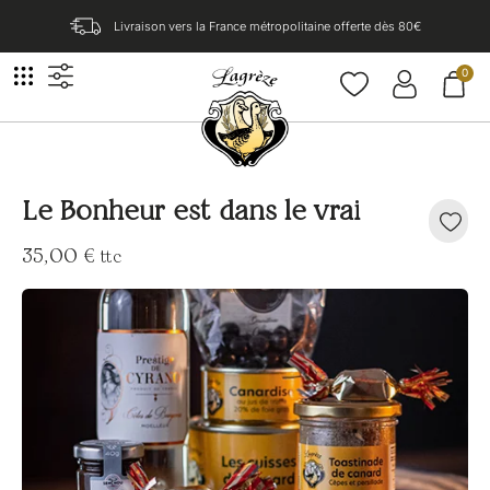
Livraison vers la France métropolitaine offerte dès 80€​
0
Le Bonheur est dans le vrai
35,00
€
ttc