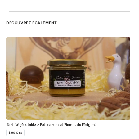
DÉCOUVREZ ÉGALEMENT
Con
10
Tarti Végé « table » Potimarron et Piment du Périgord
3,90
€
ttc