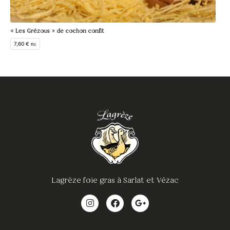
« Les Grézous » de cochon confit
7,60
€
ttc
Lagrèze foie gras à Sarlat et Vézac