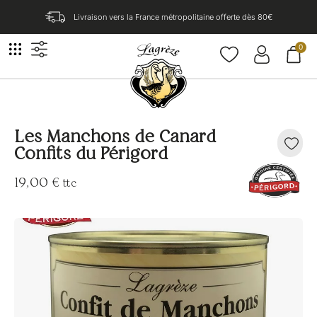
Livraison vers la France métropolitaine offerte dès 80€​
0
Les Manchons de Canard
Confits du Périgord
19,00
€
ttc