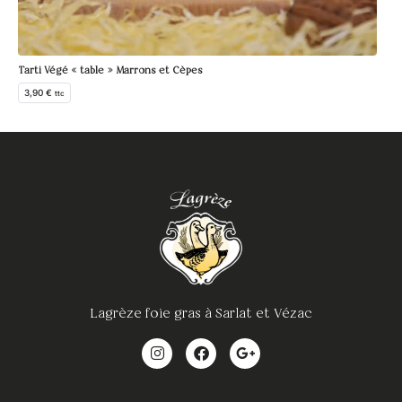
Tarti Végé « table » Marrons et Cèpes
3,90
€
ttc
Lagrèze foie gras à Sarlat et Vézac