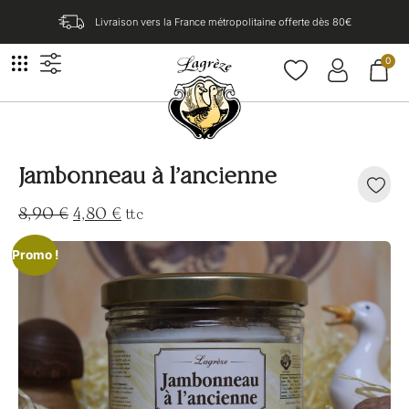
Livraison vers la France métropolitaine offerte dès 80€​
0
Jambonneau à l’ancienne
8,90
€
4,80
€
ttc
Promo !