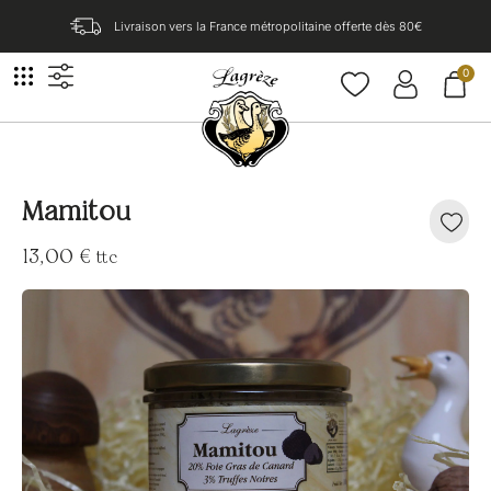
Livraison vers la France métropolitaine offerte dès 80€​
0
Mamitou
13,00
€
ttc