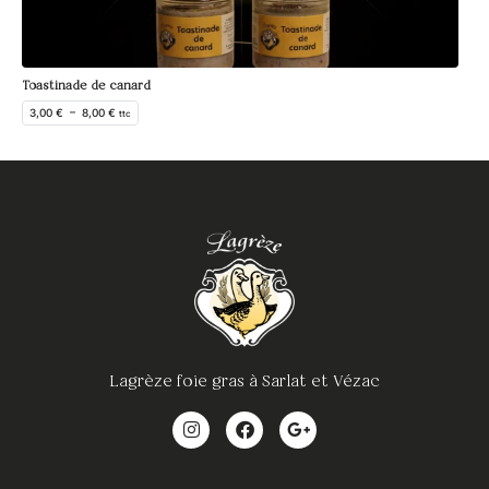
Toastinade de canard
3,00
€
–
8,00
€
ttc
Lagrèze foie gras à Sarlat et Vézac