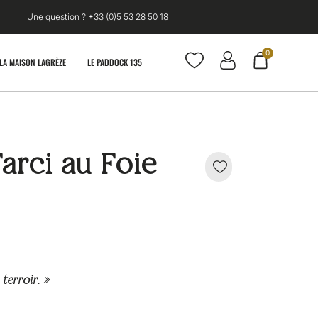
Une question ? +33 (0)5 53 28 50 18
0
LA MAISON LAGRÈZE
LE PADDOCK 135
arci au Foie
terroir. »