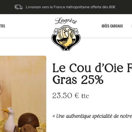
Livraison vers la France métropolitaine offerte dès 80€​
TTES
IDÉES CADEAUX
Le Cou d’Oie F
Gras 25%
23,50
€
ttc
« Une authentique spécialité de notre 