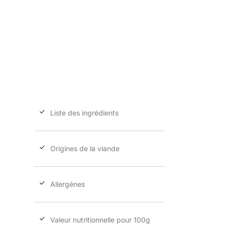
Loupitiou
9,50
€
ttc
Liste des ingrédients
Origines de la viande
Allergènes
Valeur nutritionnelle pour 100g