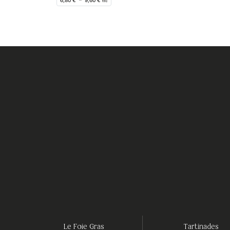
6,80
€
–
9,60
€
ttc
Le Foie Gras
Tartinades